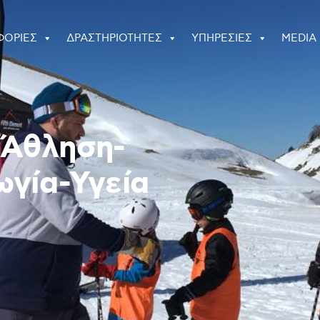
ΦΟΡΙΕΣ
ΔΡΑΣΤΗΡΙΟΤΗΤΕΣ
ΥΠΗΡΕΣΙΕΣ
MEDIA
: Άθληση-
γία-Υγεία