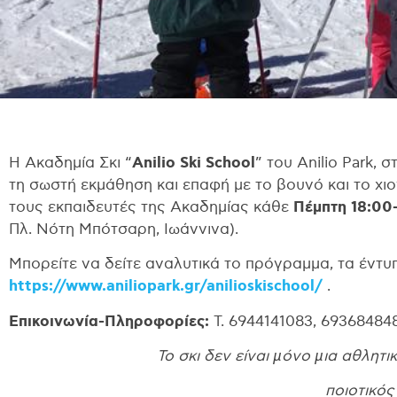
Η Ακαδημία Σκι “
Anilio Ski School
” του Anilio Park, σ
τη σωστή εκμάθηση και επαφή με το βουνό και το χι
τους εκπαιδευτές της Ακαδημίας κάθε
Πέμπτη 18:00
Πλ. Νότη Μπότσαρη, Ιωάννινα).
Μπορείτε να δείτε αναλυτικά το πρόγραμμα, τα έντυ
https://www.aniliopark.gr/anilioskischool/
.
Επικοινωνία-Πληροφορίες:
Τ. 6944141083, 693684848
Το σκι δεν είναι µόνο µια αθλητ
ποιοτικός