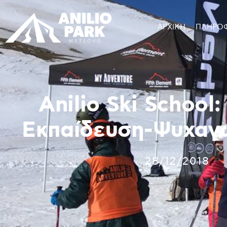
ΑΡΧΙΚΗ
ΠΛΗΡΟ
Anilio Ski School
Εκπαίδευση-Ψυχαγω
28/12/2018