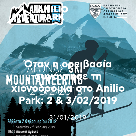
Όταν η ορειβασία
συνάντησε τη
χιονοδρομία στο Anilio
Park: 2 & 3/02/2019
31/01/2019